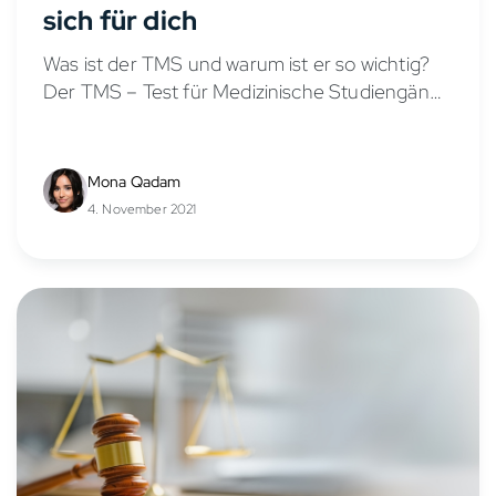
sich für dich
Was ist der TMS und warum ist er so wichtig?
Der TMS – Test für Medizinische Studiengänge
– ist heute eines der entscheidendsten
Auswahlkriterien für ein Medizinstudium in
Deutschland. Der TMS...
Mona Qadam
4. November 2021