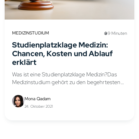
MEDIZINSTUDIUM
9 Minuten
Studienplatzklage Medizin:
Chancen, Kosten und Ablauf
erklärt
Was ist eine Studienplatzklage Medizin?Das
Medizinstudium gehört zu den begehrtesten
Studiengängen Deutschlands – jedes Jahr
bewerben sich Zehntausende mit ihren
Mona Qadam
Bewerbungen um einen Platz, aber nur ein
24. Oktober 2021
Bruchteil erhält einen...