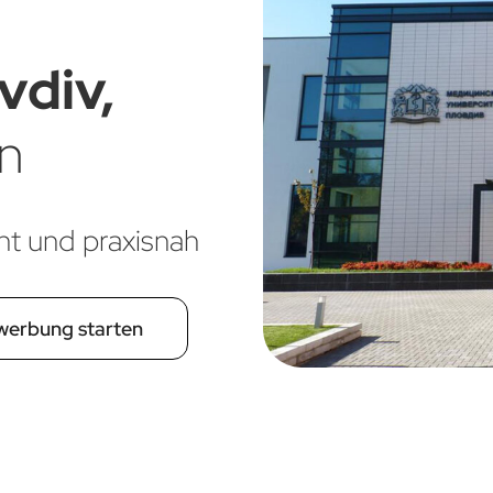
vdiv,
en
nt und praxisnah
werbung starten