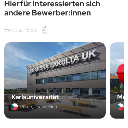
Hierfür interessierten sich
andere Bewerber:innen
Karlsuniversität
Mas
Pilsen, Tschechien
B