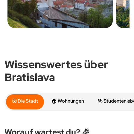
Wissenswertes über
Bratislava
🤓 Die Stadt
🏠 Wohnungen
📚 Studentenleb
Worauf wartest du? 🎉