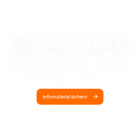
STARTSCHUSS
Worauf wartest du? 🎉
Bestelle jetzt dein Infopaket, informiere dich
über das
Medizinstudium im Ausland
und starte
durch als Medizinstudent:in!
Infomaterial sichern