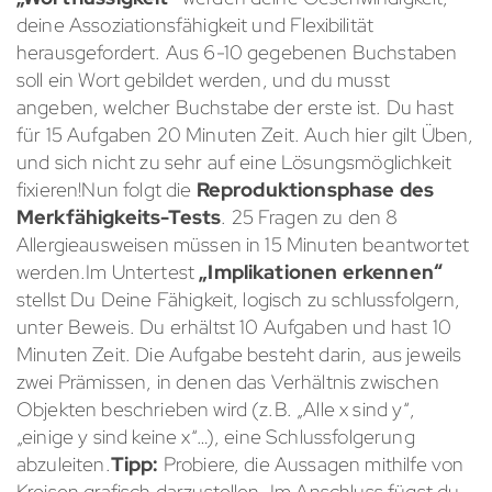
deine Assoziationsfähigkeit und Flexibilität
herausgefordert. Aus 6-10 gegebenen Buchstaben
soll ein Wort gebildet werden, und du musst
angeben, welcher Buchstabe der erste ist. Du hast
für 15 Aufgaben 20 Minuten Zeit. Auch hier gilt Üben,
und sich nicht zu sehr auf eine Lösungsmöglichkeit
fixieren!Nun folgt die
Reproduktionsphase des
Merkfähigkeits-Tests
. 25 Fragen zu den 8
Allergieausweisen müssen in 15 Minuten beantwortet
werden.Im Untertest
„Implikationen erkennen“
stellst Du Deine Fähigkeit, logisch zu schlussfolgern,
unter Beweis. Du erhältst 10 Aufgaben und hast 10
Minuten Zeit. Die Aufgabe besteht darin, aus jeweils
zwei Prämissen, in denen das Verhältnis zwischen
Objekten beschrieben wird (z.B. „Alle x sind y“,
„einige y sind keine x“…), eine Schlussfolgerung
abzuleiten.
Tipp:
Probiere, die Aussagen mithilfe von
Kreisen grafisch darzustellen. Im Anschluss fügst du