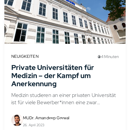
NEUIGKEITEN
4 Minuten
Private Universitäten für
Medizin – der Kampf um
Anerkennung
Medizin studieren an einer privaten Universität
ist für viele Bewerber*innen eine zwar
kostspielige, aber attraktive und einfachere
Alternative zum harten Auswahlverfahren der
MUDr. Amandeep Grewal
staatlichen Unis im deutschsprachigen Raum.
26. April 2023