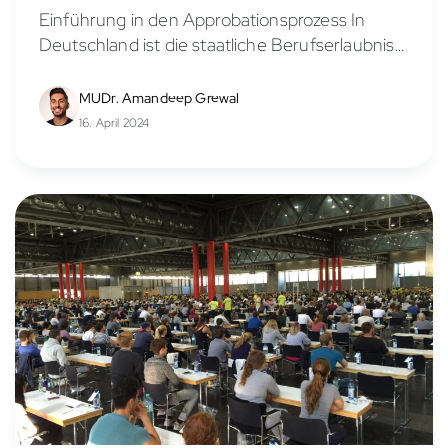
Einführung in den Approbationsprozess In
Deutschland ist die staatliche Berufserlaubnis,
bekannt als Approbation, unerlässlich, um als
Arzt tätig zu sein. Dieser Artikel klärt über die
MUDr. Amandeep Grewal
genaue Bedeutung der Approbation auf...
16. April 2024