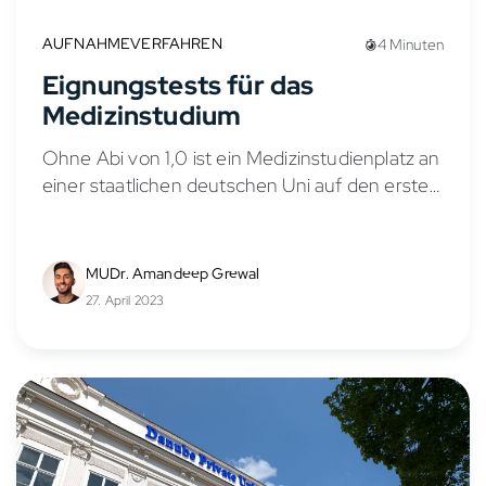
AUFNAHMEVERFAHREN
4 Minuten
Eignungstests für das
Medizinstudium
Ohne Abi von 1,0 ist ein Medizinstudienplatz an
einer staatlichen deutschen Uni auf den ersten
Blick nur schwer erreichbar und der Weg
dorthin oft mit einigem zeitlichen Aufwand
verbunden. Neben...
MUDr. Amandeep Grewal
27. April 2023