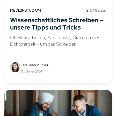
MEDIZINSTUDIUM
16 Minuten
Wissenschaftliches Schreiben –
unsere Tipps und Tricks
Ob Hausarbeiten, Abschluss-, Diplom- oder
Doktorarbeit – um das Schreiben
wissenschaftlicher Texte kommt man im
Studium kaum herum. Schwierigkeiten können
dabei sowohl die Herangehensweise, der
Lara Wagenecker
Aufbau der Arbeit, die Literaturrecherche...
31. Jänner 2024