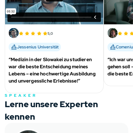
5,0
Jessenius Universität
Comenius
“Medizin in der Slowakei zu studieren
“Ich war un
war die beste Entscheidung meines
gehen soll 
Lebens – eine hochwertige Ausbildung
die beste 
und unvergessliche Erlebnisse!”
SPEAKER
Lerne unsere Experten
kennen