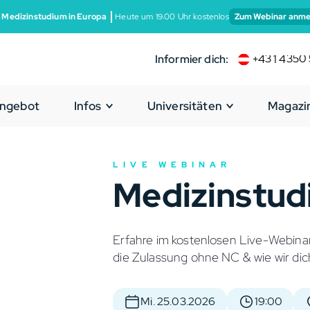
 Medizinstudium in Europa
Heute um 19:00 Uhr kostenlos
Zum Webinar anme
Informier dich:
+43 1 4350 
ngebot
Infos
Universitäten
Magazi
LIVE WEBINAR
Medizinstud
Erfahre im kostenlosen Live-Webinar
die Zulassung ohne NC & wie wir di
Mi. 25.03.2026
19:00