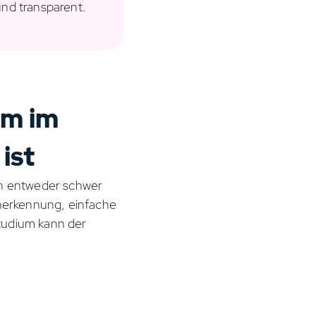
und transparent.
um im
ist
rn entweder schwer
Anerkennung, einfache
tudium kann der