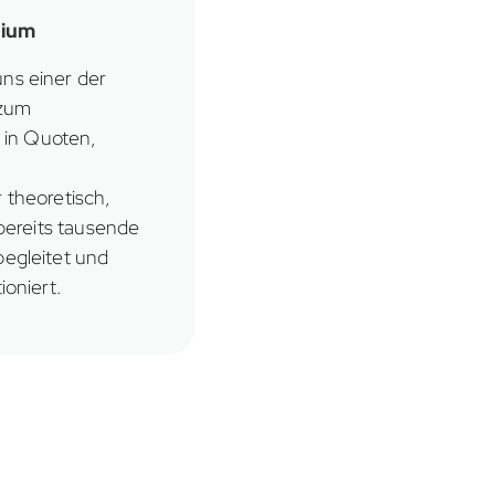
dium
ns einer der
 zum
f in Quoten,
 theoretisch,
 bereits tausende
begleitet und
ioniert.