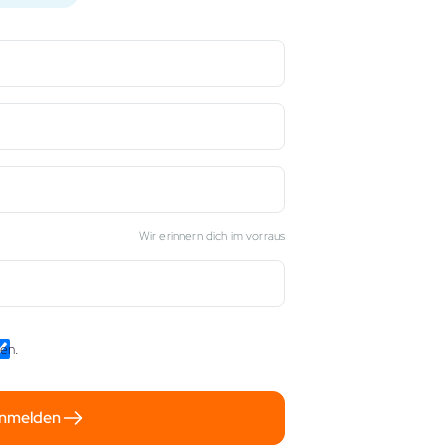
Wir erinnern dich im vorraus
gen
.
anmelden