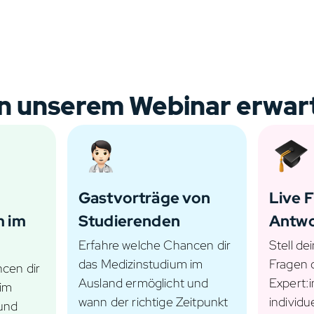
in unserem Webinar erwar
Gastvorträge von
Live 
m im
Studierenden
Antw
Erfahre welche Chancen dir
Stell de
das Medizinstudium im
Fragen d
cen dir
Ausland ermöglicht und
Expert:
 im
wann der richtige Zeitpunkt
individu
 und