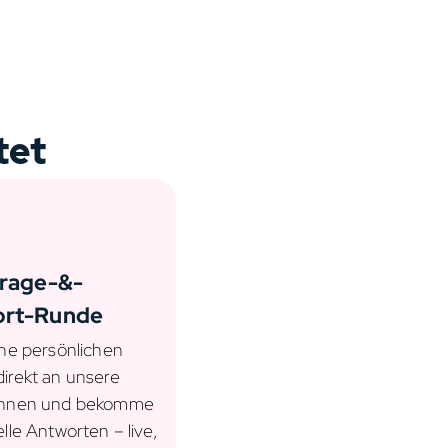
tet
Frage-&-
ort-Runde
ine persönlichen
irekt an unsere
innen und bekomme
elle Antworten – live,