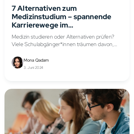
7 Alternativen zum
Medizinstudium – spannende
Karrierewege im
Gesundheitswesen
Medizin studieren oder Alternativen prüfen?
Viele Schulabgänger*innen träumen davon,
Ärztin oder Arzt zu werden. Doch nicht jeder
kann oder möchte ein langes, anspruchsvolles
Mona Qadam
und NC-beschränktes Medizinstudium
3. Juni 2024
absolvieren. Der Numerus Clausus und...