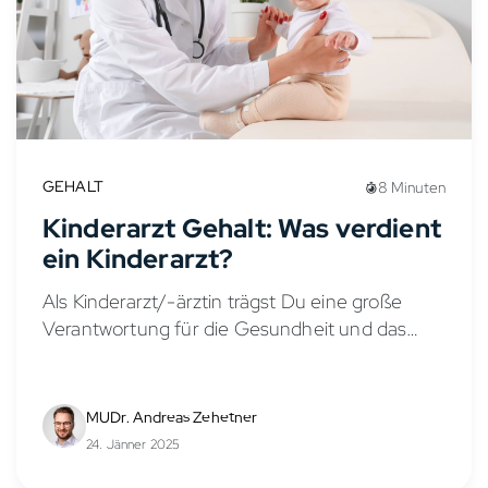
GEHALT
8 Minuten
Kinderarzt Gehalt: Was verdient
ein Kinderarzt?
Als Kinderarzt/-ärztin trägst Du eine große
Verantwortung für die Gesundheit und das
Wohlbefinden von Kindern und Jugendlichen.
Doch wie sieht es mit dem Gehalt in der
Kinder- und Jugendmedizin aus?...
MUDr. Andreas Zehetner
24. Jänner 2025