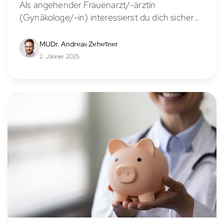
Als angehender Frauenarzt/-ärztin
(Gynäkologe/-in) interessierst du dich sicher
für die Verdienstmöglichkeiten in diesem
vielseitigen Fachbereich. Das Gehalt eines
MUDr. Andreas Zehetner
Frauenarztes/-ärztin hängt von verschiedenen
2. Jänner 2025
Faktoren ab, wie Berufserfahrung,
Anstellungsverhältnis, Stellung in der...