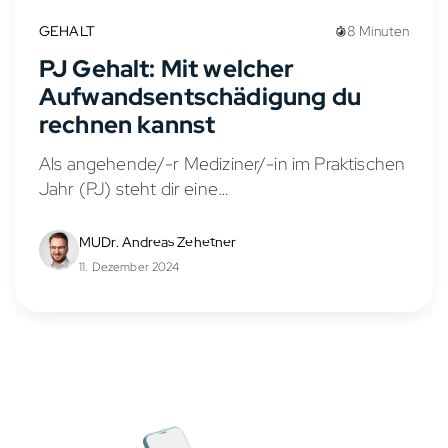
GEHALT
8 Minuten
PJ Gehalt: Mit welcher
Aufwandsentschädigung du
rechnen kannst
Als angehende/-r Mediziner/-in im Praktischen
Jahr (PJ) steht dir eine
Aufwandsentschädigung zu, die auch als PJ
Gehalt oder PJ Vergütung bezeichnet wird.
MUDr. Andreas Zehetner
Diese Praktikumsvergütung soll deine
11. Dezember 2024
Lebenshaltungskosten während des PJs...