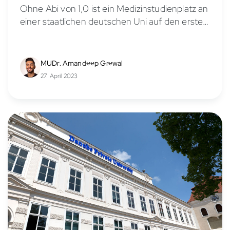
Ohne Abi von 1,0 ist ein Medizinstudienplatz an
einer staatlichen deutschen Uni auf den ersten
Blick nur schwer erreichbar und der Weg
dorthin oft mit einigem zeitlichen Aufwand
verbunden. Neben...
MUDr. Amandeep Grewal
27. April 2023