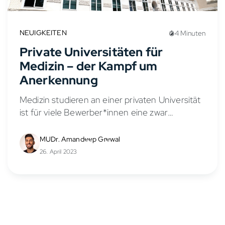
NEUIGKEITEN
4 Minuten
Private Universitäten für
Medizin – der Kampf um
Anerkennung
Medizin studieren an einer privaten Universität
ist für viele Bewerber*innen eine zwar
kostspielige, aber attraktive und einfachere
Alternative zum harten Auswahlverfahren der
MUDr. Amandeep Grewal
staatlichen Unis im deutschsprachigen Raum.
26. April 2023
Doch nach und...