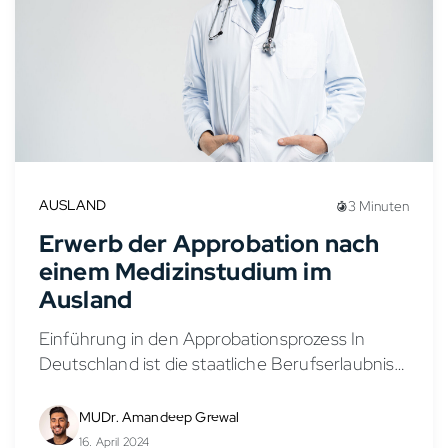
AUSLAND
3 Minuten
Erwerb der Approbation nach
einem Medizinstudium im
Ausland
Einführung in den Approbationsprozess In
Deutschland ist die staatliche Berufserlaubnis,
bekannt als Approbation, unerlässlich, um als
Arzt tätig zu sein. Dieser Artikel klärt über die
MUDr. Amandeep Grewal
genaue Bedeutung der Approbation auf...
16. April 2024