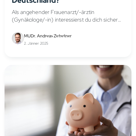
Deutschland?
Als angehender Frauenarzt/-ärztin
(Gynäkologe/-in) interessierst du dich sicher
für die Verdienstmöglichkeiten in diesem
vielseitigen Fachbereich. Das Gehalt eines
MUDr. Andreas Zehetner
Frauenarztes/-ärztin hängt von verschiedenen
2. Jänner 2025
Faktoren ab, wie Berufserfahrung,
Anstellungsverhältnis, Stellung in der...