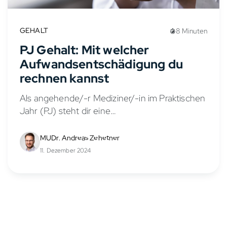
GEHALT
8 Minuten
PJ Gehalt: Mit welcher
Aufwandsentschädigung du
rechnen kannst
Als angehende/-r Mediziner/-in im Praktischen
Jahr (PJ) steht dir eine
Aufwandsentschädigung zu, die auch als PJ
Gehalt oder PJ Vergütung bezeichnet wird.
MUDr. Andreas Zehetner
Diese Praktikumsvergütung soll deine
11. Dezember 2024
Lebenshaltungskosten während des PJs...