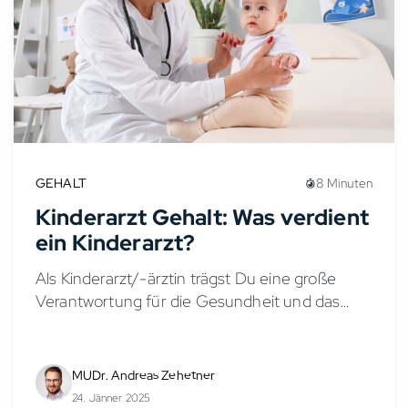
GEHALT
8 Minuten
Kinderarzt Gehalt: Was verdient
ein Kinderarzt?
Als Kinderarzt/-ärztin trägst Du eine große
Verantwortung für die Gesundheit und das
Wohlbefinden von Kindern und Jugendlichen.
Doch wie sieht es mit dem Gehalt in der
Kinder- und Jugendmedizin aus?...
MUDr. Andreas Zehetner
24. Jänner 2025