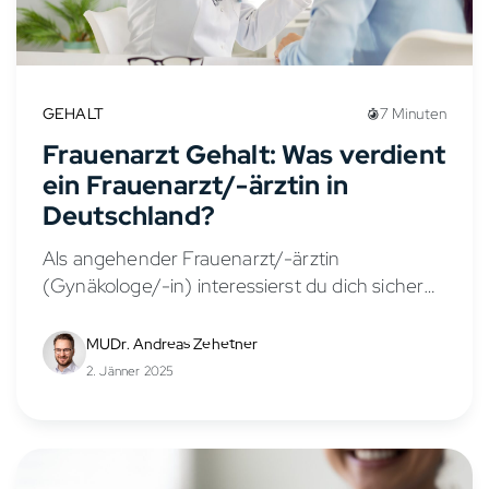
GEHALT
7 Minuten
Frauenarzt Gehalt: Was verdient
ein Frauenarzt/-ärztin in
Deutschland?
Als angehender Frauenarzt/-ärztin
(Gynäkologe/-in) interessierst du dich sicher
für die Verdienstmöglichkeiten in diesem
vielseitigen Fachbereich. Das Gehalt eines
MUDr. Andreas Zehetner
Frauenarztes/-ärztin hängt von verschiedenen
2. Jänner 2025
Faktoren ab, wie Berufserfahrung,
Anstellungsverhältnis, Stellung in der...