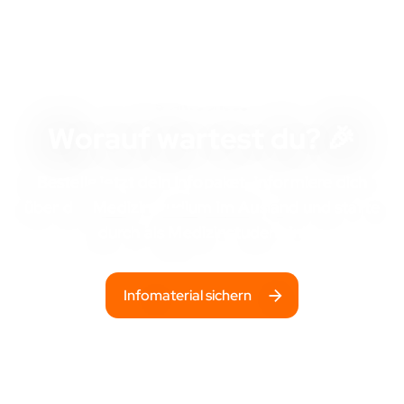
STARTSCHUSS
Worauf wartest du? 🎉
Bestelle jetzt dein Infopaket, informiere dich
über das
Medizinstudium im Ausland
und starte
durch als Medizinstudent:in!
Infomaterial sichern