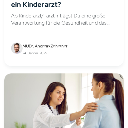
ein Kinderarzt?
Als Kinderarzt/-ärztin trägst Du eine große
Verantwortung für die Gesundheit und das
Wohlbefinden von Kindern und Jugendlichen.
Doch wie sieht es mit dem Gehalt in der
Kinder- und Jugendmedizin aus?...
MUDr. Andreas Zehetner
24. Jänner 2025