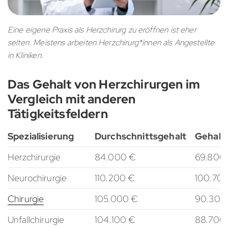
Eine eigene Praxis als Herzchirurg zu eröffnen ist eher
selten. Meistens arbeiten Herzchirurg*innen als Angestellte
in Kliniken.
Das Gehalt von Herzchirurgen im
Vergleich mit anderen
Tätigkeitsfeldern
Spezialisierung
Durchschnittsgehalt
Gehalt
Herzchirurgie
84.000 €
69.800 
Neurochirurgie
110.200 €
100.700
Chirurgie
105.000 €
90.300 
Unfallchirurgie
104.100 €
88.700 