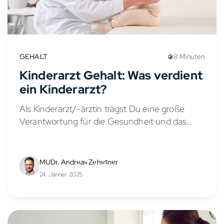
GEHALT
8 Minuten
Kinderarzt Gehalt: Was verdient
ein Kinderarzt?
Als Kinderarzt/-ärztin trägst Du eine große
Verantwortung für die Gesundheit und das
Wohlbefinden von Kindern und Jugendlichen.
Doch wie sieht es mit dem Gehalt in der
Kinder- und Jugendmedizin aus?...
MUDr. Andreas Zehetner
24. Jänner 2025