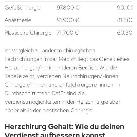
Gefäßchirurgie
97.800 €
90.100 
Anästhesie
91.900 €
81.500 
Plastische Chirurgie
71.700 €
60.300 
Im Vergleich zu anderen chirurgischen
Fachrichtungen in der Medizin liegt das Gehalt eines
Herzchirurgen/-in im mittleren Bereich. Wie die
Tabelle zeigt, verdienen Neurochirurgen/-innen,
Chirurgen/-innen und Unfallchirurgen/-innen im
Durchschnitt mehr. Dafür sind die
Verdienstmöglichkeiten in der Herzchirurgie aber
höher als in der plastischen Chirurgie.
Herzchirurg Gehalt: Wie du deinen
Verdienst aufbessern kannst