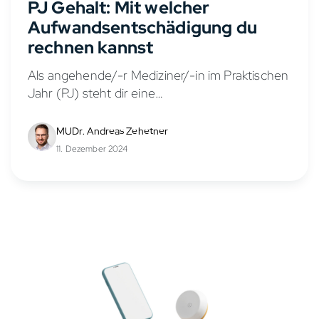
PJ Gehalt: Mit welcher
Aufwandsentschädigung du
rechnen kannst
Als angehende/-r Mediziner/-in im Praktischen
Jahr (PJ) steht dir eine
Aufwandsentschädigung zu, die auch als PJ
Gehalt oder PJ Vergütung bezeichnet wird.
MUDr. Andreas Zehetner
Diese Praktikumsvergütung soll deine
11. Dezember 2024
Lebenshaltungskosten während des PJs...