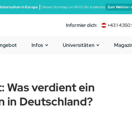
izinstudium in Europa
Diesen Sonntag um 19:00 Uhr kostenlos
Zum Webinar 
Informier dich:
+43 1 4350 
ngebot
Infos
Universitäten
Magazi
: Was verdient ein
n in Deutschland?