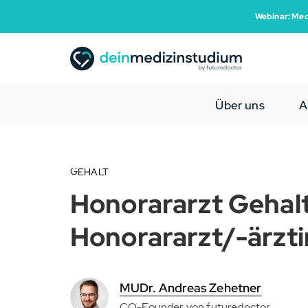
Webinar: Med
Über uns
A
GEHALT
Honorararzt Gehalt
Honorararzt/-ärzti
MUDr. Andreas Zehetner
CO-Founder von futuredoctor