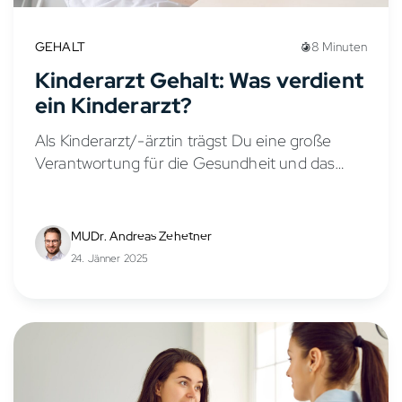
GEHALT
8 Minuten
Kinderarzt Gehalt: Was verdient
ein Kinderarzt?
Als Kinderarzt/-ärztin trägst Du eine große
Verantwortung für die Gesundheit und das
Wohlbefinden von Kindern und Jugendlichen.
Doch wie sieht es mit dem Gehalt in der
Kinder- und Jugendmedizin aus?...
MUDr. Andreas Zehetner
24. Jänner 2025