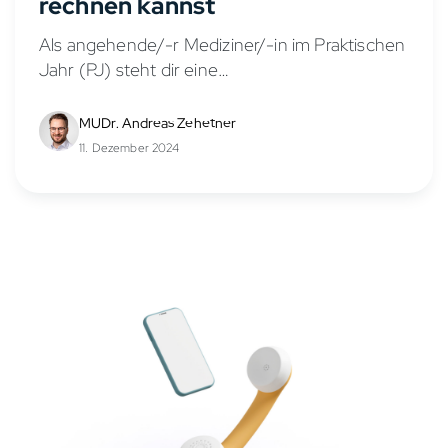
rechnen kannst
Als angehende/-r Mediziner/-in im Praktischen
Jahr (PJ) steht dir eine
Aufwandsentschädigung zu, die auch als PJ
Gehalt oder PJ Vergütung bezeichnet wird.
MUDr. Andreas Zehetner
Diese Praktikumsvergütung soll deine
11. Dezember 2024
Lebenshaltungskosten während des PJs...