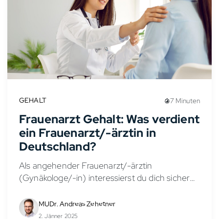
GEHALT
7 Minuten
Frauenarzt Gehalt: Was verdient
ein Frauenarzt/-ärztin in
Deutschland?
Als angehender Frauenarzt/-ärztin
(Gynäkologe/-in) interessierst du dich sicher
für die Verdienstmöglichkeiten in diesem
vielseitigen Fachbereich. Das Gehalt eines
MUDr. Andreas Zehetner
Frauenarztes/-ärztin hängt von verschiedenen
2. Jänner 2025