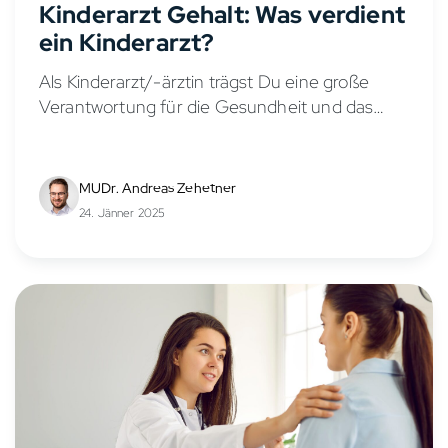
Kinderarzt Gehalt: Was verdient
ein Kinderarzt?
Als Kinderarzt/-ärztin trägst Du eine große
Verantwortung für die Gesundheit und das
Wohlbefinden von Kindern und Jugendlichen.
Doch wie sieht es mit dem Gehalt in der
Kinder- und Jugendmedizin aus?...
MUDr. Andreas Zehetner
24. Jänner 2025