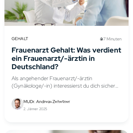
GEHALT
7 Minuten
Frauenarzt Gehalt: Was verdient
ein Frauenarzt/-ärztin in
Deutschland?
Als angehender Frauenarzt/-ärztin
(Gynäkologe/-in) interessierst du dich sicher
für die Verdienstmöglichkeiten in diesem
vielseitigen Fachbereich. Das Gehalt eines
MUDr. Andreas Zehetner
Frauenarztes/-ärztin hängt von verschiedenen
2. Jänner 2025
Faktoren ab, wie Berufserfahrung,
Anstellungsverhältnis, Stellung in der...