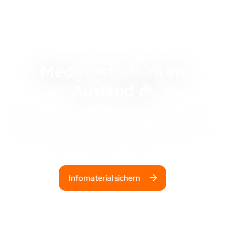
KOSTENLOSES INFOMATERIAL
Medizinstudium im
Ausland 🎉
Bestelle jetzt dein Infopaket, informiere dich
über das
Medizinstudium im Ausland
und starte
durch als Medizinstudent:in!
Infomaterial sichern