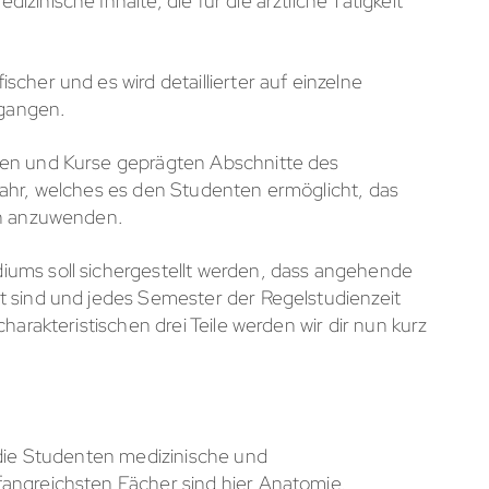
inische Inhalte, die für die ärztliche Tätigkeit
cher und es wird detaillierter auf einzelne
gangen.
gen und Kurse geprägten Abschnitte des
Jahr, welches es den Studenten ermöglicht, das
nen anzuwenden.
ums soll sichergestellt werden, dass angehende
t sind und jedes Semester der Regelstudienzeit
harakteristischen drei Teile werden wir dir nun kurz
 die Studenten medizinische und
angreichsten Fächer sind hier Anatomie,