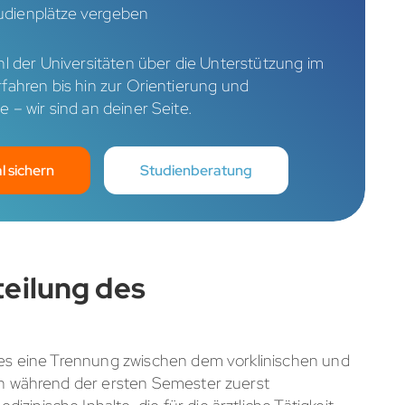
udienplätze vergeben
l der Universitäten über die Unterstützung im
ahren bis hin zur Orientierung und
– wir sind an deiner Seite.
l sichern
Studienberatung
eilung des
s es eine Trennung zwischen dem vorklinischen und
nen während der ersten Semester zuerst