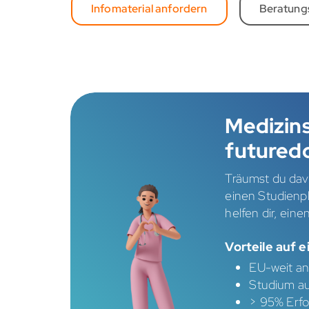
Infomaterial anfordern
Beratung
Medizin
futured
Träumst du dav
einen Studienpl
helfen dir, ein
Vorteile auf e
EU-weit an
Studium au
> 95% Erfo