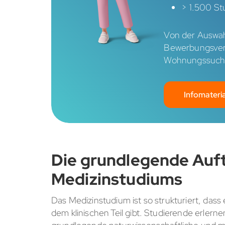
> 1.500 St
Von der Auswah
Bewerbungsverf
Wohnungssuche 
Infomateria
Die grundlegende Auft
Medizinstudiums
Das Medizinstudium ist so strukturiert, das
dem klinischen Teil gibt. Studierende erler