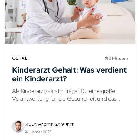
GEHALT
8 Minuten
Kinderarzt Gehalt: Was verdient
ein Kinderarzt?
Als Kinderarzt/-ärztin trägst Du eine große
Verantwortung für die Gesundheit und das
Wohlbefinden von Kindern und Jugendlichen.
Doch wie sieht es mit dem Gehalt in der
Kinder- und Jugendmedizin aus?...
MUDr. Andreas Zehetner
24. Jänner 2025