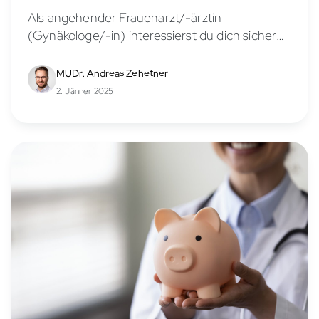
Als angehender Frauenarzt/-ärztin
(Gynäkologe/-in) interessierst du dich sicher
für die Verdienstmöglichkeiten in diesem
vielseitigen Fachbereich. Das Gehalt eines
MUDr. Andreas Zehetner
Frauenarztes/-ärztin hängt von verschiedenen
2. Jänner 2025
Faktoren ab, wie Berufserfahrung,
Anstellungsverhältnis, Stellung in der...