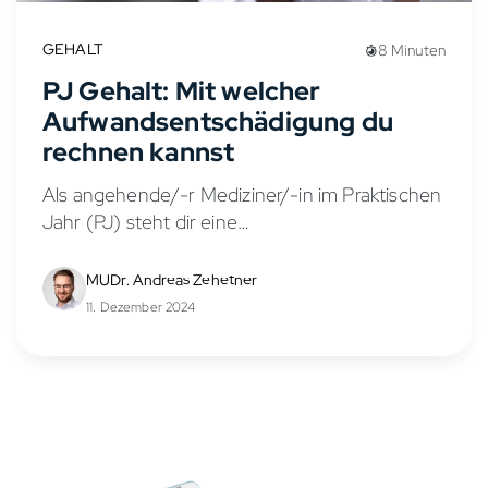
GEHALT
8 Minuten
PJ Gehalt: Mit welcher
Aufwandsentschädigung du
rechnen kannst
Als angehende/-r Mediziner/-in im Praktischen
Jahr (PJ) steht dir eine
Aufwandsentschädigung zu, die auch als PJ
Gehalt oder PJ Vergütung bezeichnet wird.
MUDr. Andreas Zehetner
Diese Praktikumsvergütung soll deine
11. Dezember 2024
Lebenshaltungskosten während des PJs...