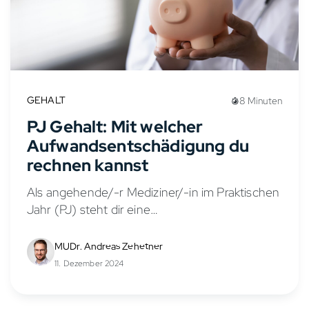
GEHALT
8 Minuten
PJ Gehalt: Mit welcher
Aufwandsentschädigung du
rechnen kannst
Als angehende/-r Mediziner/-in im Praktischen
Jahr (PJ) steht dir eine
Aufwandsentschädigung zu, die auch als PJ
Gehalt oder PJ Vergütung bezeichnet wird.
MUDr. Andreas Zehetner
Diese Praktikumsvergütung soll deine
11. Dezember 2024
Lebenshaltungskosten während des PJs...