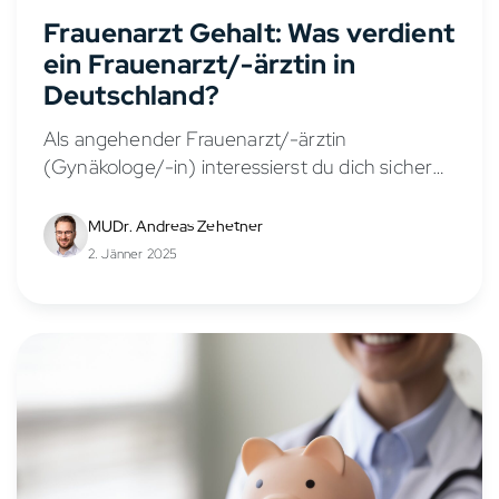
Frauenarzt Gehalt: Was verdient
ein Frauenarzt/-ärztin in
Deutschland?
Als angehender Frauenarzt/-ärztin
(Gynäkologe/-in) interessierst du dich sicher
für die Verdienstmöglichkeiten in diesem
vielseitigen Fachbereich. Das Gehalt eines
MUDr. Andreas Zehetner
Frauenarztes/-ärztin hängt von verschiedenen
2. Jänner 2025
Faktoren ab, wie Berufserfahrung,
Anstellungsverhältnis, Stellung in der...