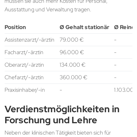
müssen sie auch mehr Kosten für Personal,
Ausstattung und Verwaltung tragen.
Position
Ø Gehalt stationär
Ø Reine
Assistenzarzt/-ärztin
79.000 €
-
Facharzt/-ärztin
96.000 €
-
Oberarzt/-ärztin
134.000 €
-
Chefarzt/-ärztin
360.000 €
-
Praxisinhaber/-in
-
1.103.00
Verdienstmöglichkeiten in
Forschung und Lehre
Neben der klinischen Tätigkeit bieten sich für