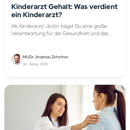
Kinderarzt Gehalt: Was verdient
ein Kinderarzt?
Als Kinderarzt/-ärztin trägst Du eine große
Verantwortung für die Gesundheit und das
Wohlbefinden von Kindern und Jugendlichen.
Doch wie sieht es mit dem Gehalt in der
Kinder- und Jugendmedizin aus?...
MUDr. Andreas Zehetner
24. Jänner 2025