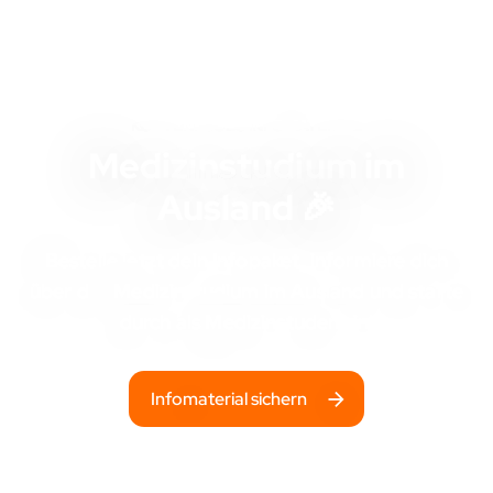
KOSTENLOSES INFOMATERIAL
Medizinstudium im
Ausland 🎉
Bestelle jetzt dein Infopaket, informiere dich
über das
Medizinstudium im Ausland
und starte
durch als Medizinstudent:in!
Infomaterial sichern