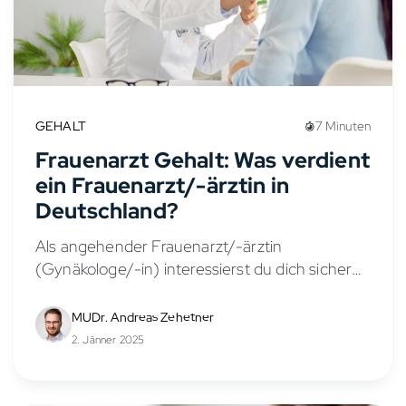
GEHALT
7 Minuten
Frauenarzt Gehalt: Was verdient
ein Frauenarzt/-ärztin in
Deutschland?
Als angehender Frauenarzt/-ärztin
(Gynäkologe/-in) interessierst du dich sicher
für die Verdienstmöglichkeiten in diesem
vielseitigen Fachbereich. Das Gehalt eines
MUDr. Andreas Zehetner
Frauenarztes/-ärztin hängt von verschiedenen
2. Jänner 2025
Faktoren ab, wie Berufserfahrung,
Anstellungsverhältnis, Stellung in der...