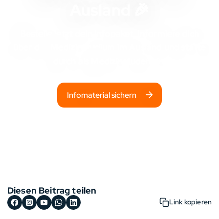
Ausland 🎉
Bestelle jetzt dein Infopaket, informiere dich
über das
Medizinstudium im Ausland
und starte
durch als Medizinstudent:in!
Infomaterial sichern
Diesen Beitrag teilen
Link kopieren