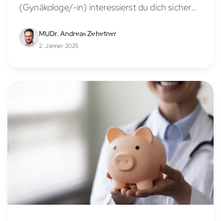
(Gynäkologe/-in) interessierst du dich sicher
für die Verdienstmöglichkeiten in diesem
vielseitigen Fachbereich. Das Gehalt eines
MUDr. Andreas Zehetner
Frauenarztes/-ärztin hängt von verschiedenen
2. Jänner 2025
Faktoren ab, wie Berufserfahrung,
Anstellungsverhältnis, Stellung in der...