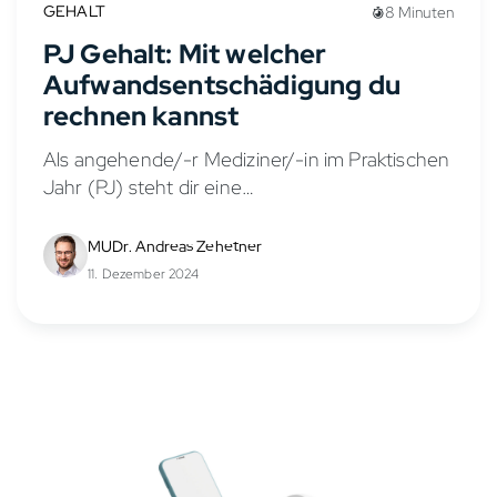
GEHALT
8 Minuten
PJ Gehalt: Mit welcher
Aufwandsentschädigung du
rechnen kannst
Als angehende/-r Mediziner/-in im Praktischen
Jahr (PJ) steht dir eine
Aufwandsentschädigung zu, die auch als PJ
Gehalt oder PJ Vergütung bezeichnet wird.
MUDr. Andreas Zehetner
Diese Praktikumsvergütung soll deine
11. Dezember 2024
Lebenshaltungskosten während des PJs...