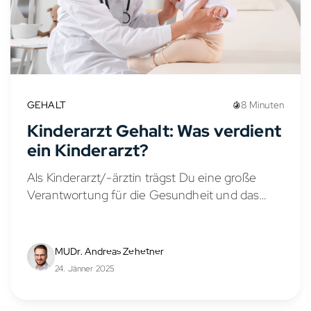
GEHALT
8 Minuten
Kinderarzt Gehalt: Was verdient
ein Kinderarzt?
Als Kinderarzt/-ärztin trägst Du eine große
Verantwortung für die Gesundheit und das
Wohlbefinden von Kindern und Jugendlichen.
Doch wie sieht es mit dem Gehalt in der
Kinder- und Jugendmedizin aus?...
MUDr. Andreas Zehetner
24. Jänner 2025