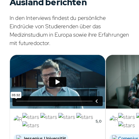
Ausland berichten
In den Interviews findest du persönliche
Eindrücke von Studierenden über das
Medizinstudium in Europa sowie ihre Erfahrungen
mit futuredoctor.
5,0
Jessenius Universität
Comenius 