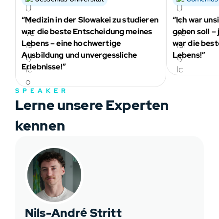
“Medizin in der Slowakei zu studieren
“Ich war unsi
war die beste Entscheidung meines
gehen soll – 
Lebens – eine hochwertige
war die bes
Ausbildung und unvergessliche
Lebens!”
Erlebnisse!”
SPEAKER
Lerne unsere Experten
kennen
Nils-André Stritt