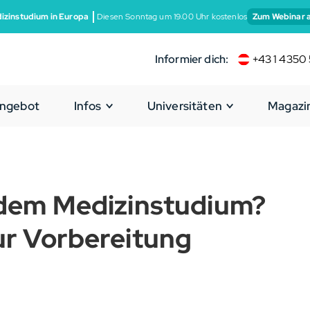
izinstudium in Europa
Diesen Sonntag um 19:00 Uhr kostenlos
Zum Webinar 
Informier dich:
+43 1 4350 
ngebot
Infos
Universitäten
Magazi
 dem Medizinstudium?
ur Vorbereitung