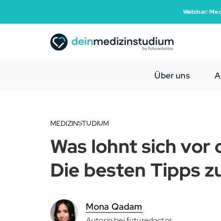
Webinar: Med
Über uns
A
MEDIZINSTUDIUM
Was lohnt sich vor
Die besten Tipps z
Mona Qadam
Autorin bei futuredoctor