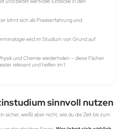
it und bietet wertvolle Einblicke in den
r lohnt sich als Praxiserfahrung und
 Terminologie wird im Studium von Grund auf
 Physik und Chemie wiederholen – diese Fächer
ster relevant und helfen im 1.
zinstudium sinnvoll nutzen
sicher, weißt aber nicht, wie du die Zeit bis zum
 vor der gleichen Frage:
Was lohnt sich wirklich