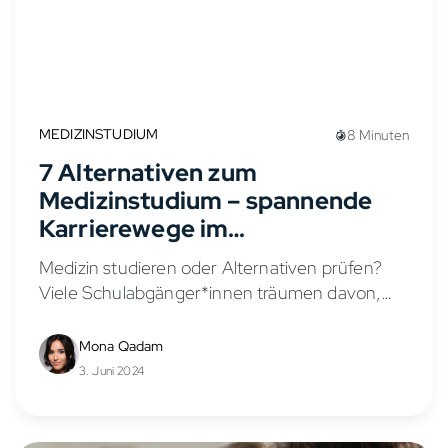
MEDIZINSTUDIUM
8 Minuten
7 Alternativen zum
Medizinstudium – spannende
Karrierewege im
Gesundheitswesen
Medizin studieren oder Alternativen prüfen?
Viele Schulabgänger*innen träumen davon,
Ärztin oder Arzt zu werden. Doch nicht jeder
kann oder möchte ein langes, anspruchsvolles
Mona Qadam
und NC-beschränktes Medizinstudium
3. Juni 2024
absolvieren. Der Numerus Clausus und...