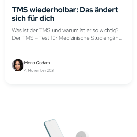
TMS wiederholbar: Das ändert
sich für dich
Was ist der TMS und warum ist er so wichtig?
Der TMS – Test für Medizinische Studiengänge
– ist heute eines der entscheidendsten
Auswahlkriterien für ein Medizinstudium in
Deutschland. Der TMS...
Mona Qadam
4. November 2021