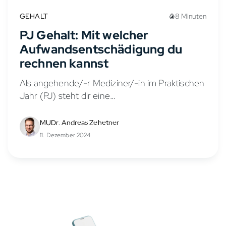
GEHALT
8 Minuten
PJ Gehalt: Mit welcher
Aufwandsentschädigung du
rechnen kannst
Als angehende/-r Mediziner/-in im Praktischen
Jahr (PJ) steht dir eine
Aufwandsentschädigung zu, die auch als PJ
Gehalt oder PJ Vergütung bezeichnet wird.
MUDr. Andreas Zehetner
Diese Praktikumsvergütung soll deine
11. Dezember 2024
Lebenshaltungskosten während des PJs...