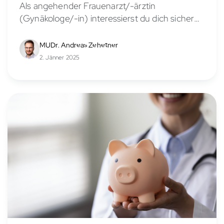
Als angehender Frauenarzt/-ärztin
(Gynäkologe/-in) interessierst du dich sicher
für die Verdienstmöglichkeiten in diesem
vielseitigen Fachbereich. Das Gehalt eines
MUDr. Andreas Zehetner
Frauenarztes/-ärztin hängt von verschiedenen
2. Jänner 2025
Faktoren ab, wie Berufserfahrung,
Anstellungsverhältnis, Stellung in der...