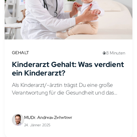
GEHALT
8 Minuten
Kinderarzt Gehalt: Was verdient
ein Kinderarzt?
Als Kinderarzt/-ärztin trägst Du eine große
Verantwortung für die Gesundheit und das
Wohlbefinden von Kindern und Jugendlichen.
Doch wie sieht es mit dem Gehalt in der
Kinder- und Jugendmedizin aus?...
MUDr. Andreas Zehetner
24. Jänner 2025