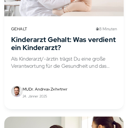
GEHALT
8 Minuten
Kinderarzt Gehalt: Was verdient
ein Kinderarzt?
Als Kinderarzt/-ärztin trägst Du eine große
Verantwortung für die Gesundheit und das
Wohlbefinden von Kindern und Jugendlichen.
Doch wie sieht es mit dem Gehalt in der
Kinder- und Jugendmedizin aus?...
MUDr. Andreas Zehetner
24. Jänner 2025