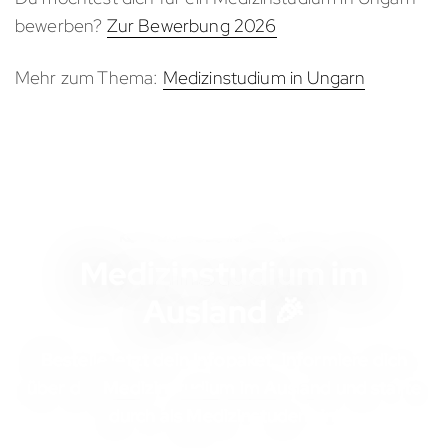
bewerben?
Zur Bewerbung
2026
Mehr zum Thema:
Medizinstudium in Ungarn
KOSTENLOSES INFOMATERIAL
Medizinstudium im
Ausland 🎉
Bestelle jetzt dein Infopaket, informiere dich
über das
Medizinstudium im Ausland
und starte
durch als Medizinstudent:in!