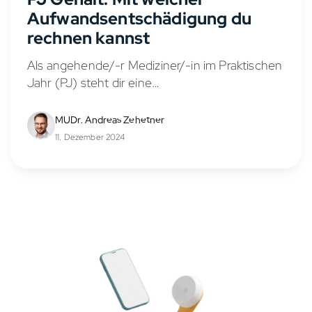
Aufwandsentschädigung du
rechnen kannst
Als angehende/-r Mediziner/-in im Praktischen
Jahr (PJ) steht dir eine
Aufwandsentschädigung zu, die auch als PJ
Gehalt oder PJ Vergütung bezeichnet wird.
MUDr. Andreas Zehetner
Diese Praktikumsvergütung soll deine
11. Dezember 2024
Lebenshaltungskosten während des PJs...