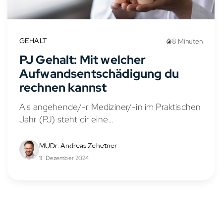
GEHALT
8 Minuten
PJ Gehalt: Mit welcher
Aufwandsentschädigung du
rechnen kannst
Als angehende/-r Mediziner/-in im Praktischen
Jahr (PJ) steht dir eine
Aufwandsentschädigung zu, die auch als PJ
Gehalt oder PJ Vergütung bezeichnet wird.
MUDr. Andreas Zehetner
Diese Praktikumsvergütung soll deine
11. Dezember 2024
Lebenshaltungskosten während des PJs...