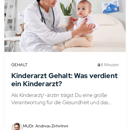
GEHALT
8 Minuten
Kinderarzt Gehalt: Was verdient
ein Kinderarzt?
Als Kinderarzt/-ärztin trägst Du eine große
Verantwortung für die Gesundheit und das
Wohlbefinden von Kindern und Jugendlichen.
Doch wie sieht es mit dem Gehalt in der
Kinder- und Jugendmedizin aus?...
MUDr. Andreas Zehetner