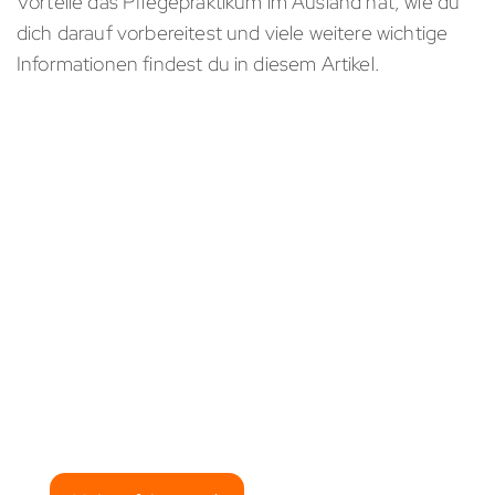
Vorteile das Pflegepraktikum im Ausland hat, wie du
dich darauf vorbereitest und viele weitere wichtige
Informationen findest du in diesem Artikel.
PRAKIKUM IM AUSLAND
Worauf wartest du? 🎉
Du willst mehr über das Pflegepraktikum
im Ausland erfahren? Informiere dich bei
travel4med und buche deine Reise für ein
unvergessliches Abenteuer!