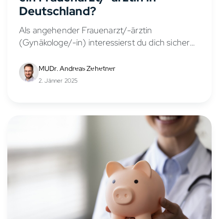
Deutschland?
Als angehender Frauenarzt/-ärztin
(Gynäkologe/-in) interessierst du dich sicher
für die Verdienstmöglichkeiten in diesem
vielseitigen Fachbereich. Das Gehalt eines
MUDr. Andreas Zehetner
Frauenarztes/-ärztin hängt von verschiedenen
2. Jänner 2025
Faktoren ab, wie Berufserfahrung,
Anstellungsverhältnis, Stellung in der...