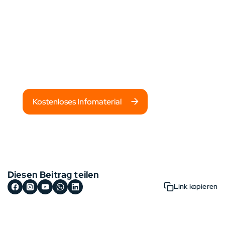
Du willst mehr über das Pflegepraktikum
im Ausland erfahren? Informiere dich bei
travel4med und buche deine Reise für ein
unvergessliches Abenteuer!
Kostenloses Infomaterial
Diesen Beitrag teilen
Link kopieren