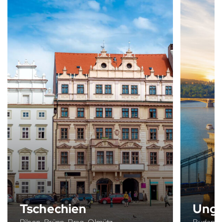
Tschechien
Ung