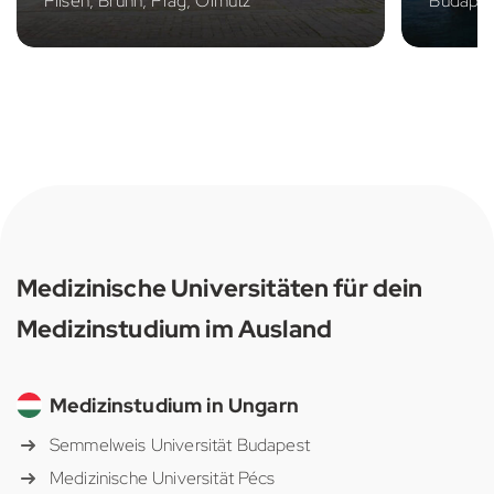
Pilsen, Brünn, Prag, Olmütz
Budapes
Medizinische Universitäten für dein
Medizinstudium im Ausland
Medizinstudium in Ungarn
Semmelweis Universität Budapest
Medizinische Universität Pécs