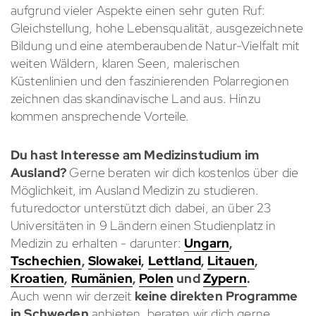
aufgrund vieler Aspekte einen sehr guten Ruf:
Gleichstellung, hohe Lebensqualität, ausgezeichnete
Bildung und eine atemberaubende Natur-Vielfalt mit
weiten Wäldern, klaren Seen, malerischen
Küstenlinien und den faszinierenden Polarregionen
zeichnen das skandinavische Land aus. Hinzu
kommen ansprechende Vorteile.
Du hast Interesse am Medizinstudium im
Ausland?
Gerne beraten wir dich kostenlos über die
Möglichkeit, im Ausland Medizin zu studieren.
futuredoctor unterstützt dich dabei, an über
23
Universitäten in
9
Ländern einen Studienplatz in
Medizin zu erhalten - darunter:
Ungarn
,
Tschechien
,
Slowakei
,
Lettland
,
Litauen
,
Kroatien
,
Rumänien
,
Polen
und
Zypern
.
Auch wenn wir derzeit
keine direkten Programme
in Schweden
anbieten, beraten wir dich gerne