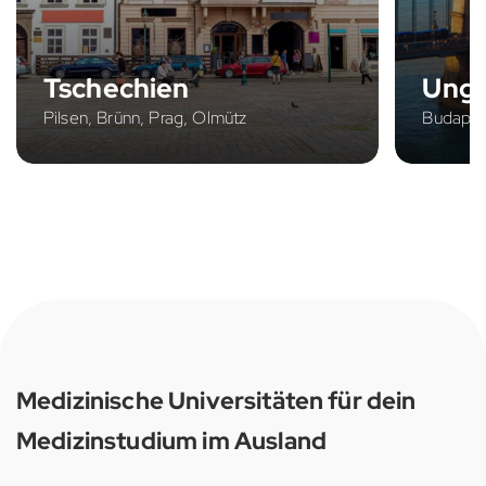
Tschechien
Ung
Pilsen, Brünn, Prag, Olmütz
Budapes
Medizinische Universitäten für dein
Medizinstudium im Ausland