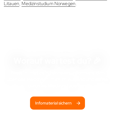
Litauen
,
Medizinstudium Norwegen
.
STARTSCHUSS
Worauf wartest du? 🎉
Bestelle jetzt dein Infopaket, informiere dich
über das Medizinstudium im Ausland und starte
durch als Medizinstudent:in!
Infomaterial sichern