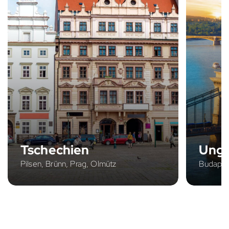
Tschechien
Ung
Pilsen, Brünn, Prag, Olmütz
Budapes